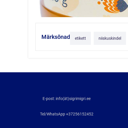
Märksõnad
etikett
niiskuskindel
E-post: info(ät)sigrimigri.ee
Tel/WhatsApp +37256152452