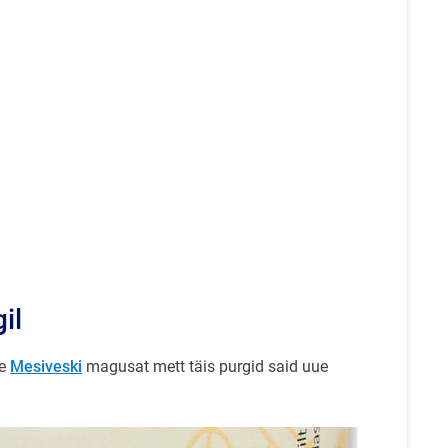
il
te
Mesiveski
magusat mett täis purgid said uue