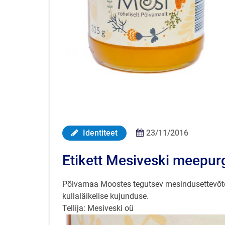
Identiteet
23/11/2016
Etikett Mesiveski meepurg
Põlvamaa Moostes tegutsev mesindusettevõ
kullaläikelise kujunduse.
Tellija: Mesiveski oü