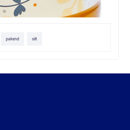
pakend
silt