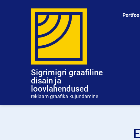
Skip
to
Portfoo
content
Sigrimigri graafiline
disain ja
loovlahendused
reklaam graafika kujundamine
E