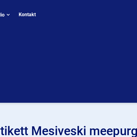
Kontakt
lio
tikett Mesiveski meepurg