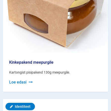
Kinkepakend meepurgile
Kartongist pisipakend 130g meepurgile.
Kinkepakend
Loe edasi
meepurgile
Identiteet