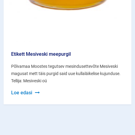
Etikett Mesiveski meepurgil
Põlvamaa Moostes tegutsev mesindusettevõte Mesiveski
magusat mett täis purgid said uue kullaläikelise kujunduse.
Tellija: Mesiveski oü
Etikett
Loe edasi
Mesiveski
meepurgil