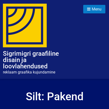
Skip
to
Menu
content
Sigrimigri graafiline
disain ja
loovlahendused
reklaam graafika kujundamine
Silt:
Pakend