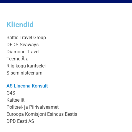
Kliendid
Baltic Travel Group
DFDS Seaways
Diamond Travel
Teeme Ära
Riigikogu kantselei
Siseministeerium
AS Lincona Konsult
G4S
Kaitseliit
Politsei- ja Piirivalveamet
Euroopa Komisjoni Esindus Eestis
DPD Eesti AS