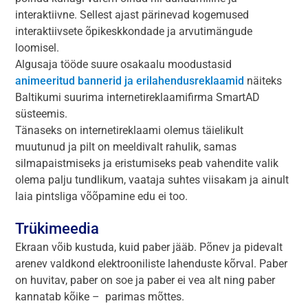
interaktiivne. Sellest ajast pärinevad kogemused
interaktiivsete õpikeskkondade ja arvutimängude
loomisel.
Algusaja tööde suure osakaalu moodustasid
animeeritud bannerid ja erilahendusreklaamid
näiteks
Baltikumi suurima internetireklaamifirma SmartAD
süsteemis.
Tänaseks on internetireklaami olemus täielikult
muutunud ja pilt on meeldivalt rahulik, samas
silmapaistmiseks ja eristumiseks peab vahendite valik
olema palju tundlikum, vaataja suhtes viisakam ja ainult
laia pintsliga võõpamine edu ei too.
Trükimeedia
Ekraan võib kustuda, kuid paber jääb. Põnev ja pidevalt
arenev valdkond elektrooniliste lahenduste kõrval. Paber
on huvitav, paber on soe ja paber ei vea alt ning paber
kannatab kõike – parimas mõttes.