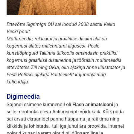
Ettevõtte Sigrimigri OÜ sai loodud 2008 aastal Veiko
Veski poolt.
Multimeedia, reklaami ja graafilise disaini alal on
kogemusi alates millenniumi algusest. Peale
kunstiõpinguid Tallinna ülikoolis omandasin praktilisi
kogemusi graafilise disainerina ja töötasin multimeedia
ettevõtetes Ziil ning OKIA, olin ajakirja Anne illustraator ja
Eesti Politsei ajakirja Politseileht kujundaja ning
küljendaja.
Digimeedia
Sajandi esimene kümnendil oli
Flash animatsiooni
ja
selle mootoriks oleva Actionscripti võidukäik. Kõik mida
sai arvuti ekraanidel panna hüppama ja rääkima ning
klikkida ja lohistada, tuli iga juhul ära proovida. Internet
polnud kunagi varem olnud nii dünaamiline ja