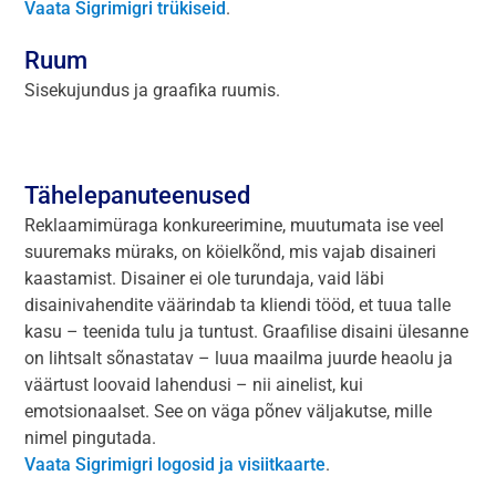
Vaata Sigrimigri trükiseid
.
Ruum
Sisekujundus ja graafika ruumis.
Tähelepanuteenused
Reklaamimüraga konkureerimine, muutumata ise veel
suuremaks müraks, on köielkõnd, mis vajab disaineri
kaastamist. Disainer ei ole turundaja, vaid läbi
disainivahendite väärindab ta kliendi tööd, et tuua talle
kasu – teenida tulu ja tuntust. Graafilise disaini ülesanne
on lihtsalt sõnastatav – luua maailma juurde heaolu ja
väärtust loovaid lahendusi – nii ainelist, kui
emotsionaalset. See on väga põnev väljakutse, mille
nimel pingutada.
Vaata Sigrimigri logosid ja visiitkaarte
.