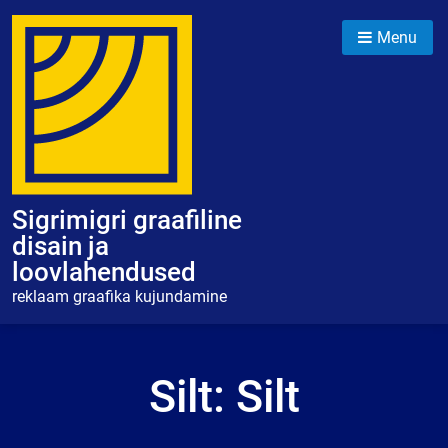
Skip
to
Menu
content
Sigrimigri graafiline
disain ja
loovlahendused
reklaam graafika kujundamine
Silt:
Silt