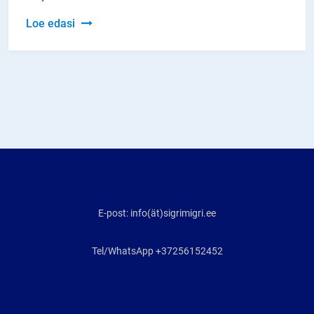
Etikett
Loe edasi
Mesiveski
meepurgil
E-post: info(ät)sigrimigri.ee
Tel/WhatsApp +37256152452