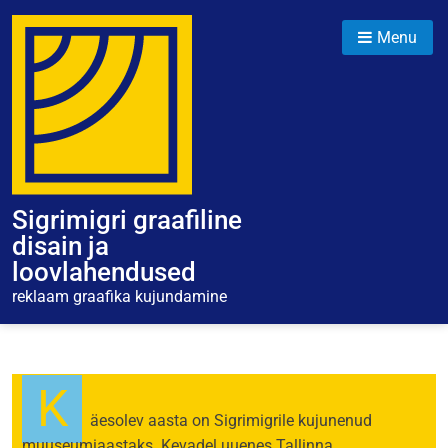
Menu
Sigrimigri graafiline
disain ja
loovlahendused
reklaam graafika kujundamine
K
äesolev aasta on Sigrimigrile kujunenud
muuseumiaastaks. Kevadel uuenes Tallinna