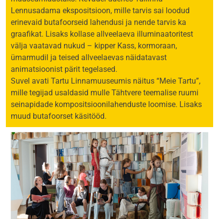
Lennusadama ekspositsioon, mille tarvis sai loodud
erinevaid butafoorseid lahendusi ja nende tarvis ka
graafikat. Lisaks kollase allveelaeva illuminaatoritest
välja vaatavad nukud – kipper Kass, kormoraan,
ümarmudil ja teised allveelaevas näidatavast
animatsioonist pärit tegelased.
Suvel avati Tartu Linnamuuseumis näitus “Meie Tartu”,
mille tegijad usaldasid mulle Tähtvere teemalise ruumi
seinapidade kompositsioonilahenduste loomise. Lisaks
muud butafoorset käsitööd.