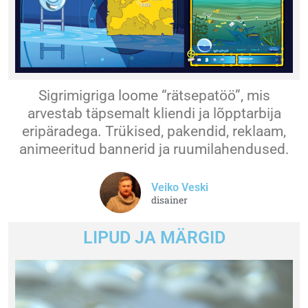
Sigrimigriga loome “rätsepatöö”, mis
arvestab täpsemalt kliendi ja lõpptarbija
eripäradega. Trükised, pakendid, reklaam,
animeeritud bannerid ja ruumilahendused.
Veiko Veski
disainer
LIPUD JA MÄRGID