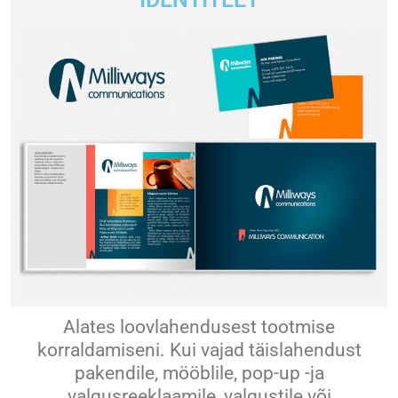
Alates loovlahendusest tootmise
korraldamiseni. Kui vajad täislahendust
pakendile, mööblile, pop-up -ja
valgusreeklaamile, valgustile või