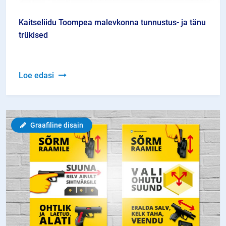
Kaitseliidu Toompea malevkonna tunnustus- ja tänu
trükised
Kaitseliidu
Loe edasi
Toompea
malevkonna
tunnustus-
Graafiline disain
ja
tänu
trükised