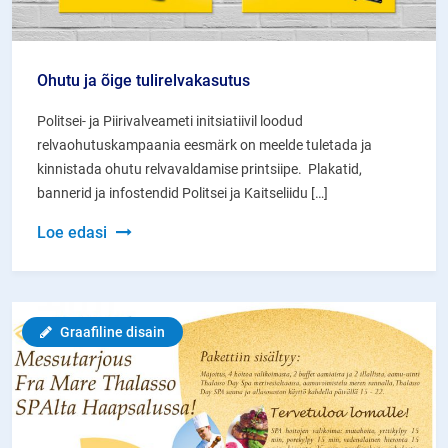
Ohutu ja õige tulirelvakasutus
Politsei- ja Piirivalveameti initsiatiivil loodud
relvaohutuskampaania eesmärk on meelde tuletada ja
kinnistada ohutu relvavaldamise printsiipe. Plakatid,
bannerid ja infostendid Politsei ja Kaitseliidu […]
Ohutu
Loe edasi
ja
õige
tulirelvakasutus
Graafiline disain