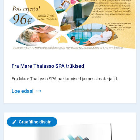
Fra Mare Thalasso SPA trükised
Fra Mare Thalasso SPA pakkumised ja messimaterjalid.
Fra
Loe edasi
Mare
Thalasso
SPA
Graafiline disain
trükised