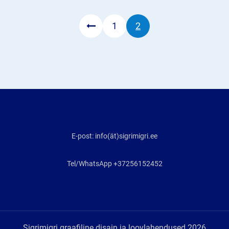
2014-
2020
Page
Page
1
2
E-post: info(ät)sigrimigri.ee
Tel/WhatsApp +37256152452
Sigrimigri graafiline disain ja loovlahendused 2026