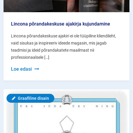
Lincona põrandakeskuse ajakirja kujundamine
Lincona põrandakeskuse ajakiri ei ole tüüpiline kliendileht,
vaid sisukas ja inspireeriv ideede magasin, mis jagab
teadmisi ja ideid põrandakatete maailmast nii
professionaalsele […]
Lincona
Loe edasi
põrandakeskuse
ajakirja
kujundamine
Graafiline disain