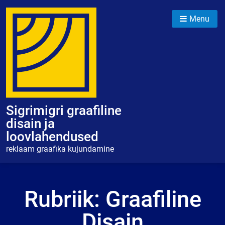
Skip
to
Menu
content
Sigrimigri graafiline
disain ja
loovlahendused
reklaam graafika kujundamine
Rubriik:
Graafiline
Disain