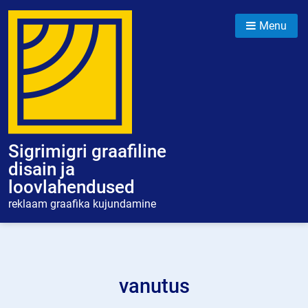
Skip
to
Menu
content
Sigrimigri graafiline
disain ja
loovlahendused
reklaam graafika kujundamine
vanutus