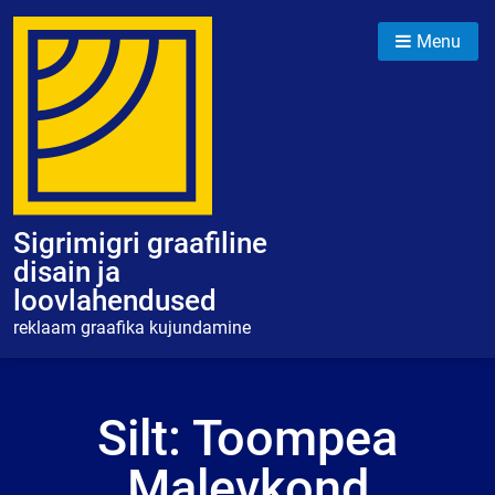
Skip
to
Menu
content
Sigrimigri graafiline
disain ja
loovlahendused
reklaam graafika kujundamine
Silt:
Toompea
Malevkond