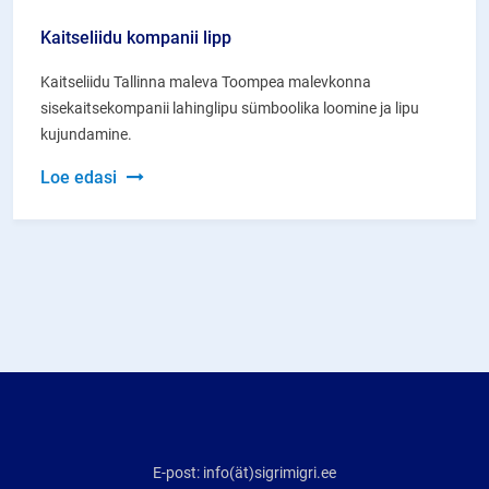
Kaitseliidu kompanii lipp
Kaitseliidu Tallinna maleva Toompea malevkonna
sisekaitsekompanii lahinglipu sümboolika loomine ja lipu
kujundamine.
Kaitseliidu
Loe edasi
kompanii
lipp
E-post: info(ät)sigrimigri.ee