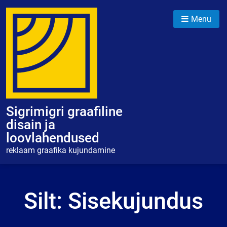
Skip
to
Menu
content
Sigrimigri graafiline
disain ja
loovlahendused
reklaam graafika kujundamine
Silt:
Sisekujundus