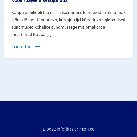
Kooli fuajee sisekujundus
Kääpa põhikooli fuajee sisekujunduse kandev idee on rännak
jääaja lõpust tänapäeva, kus ajateljel kõrvutuvad globaalsed
sündmused kohalike sündmustege mis omakorda
mõjutanud Kääpa […]
Kooli
Loe edasi
fuajee
sisekujundus
E-post: info(ät)sigrimigri.ee