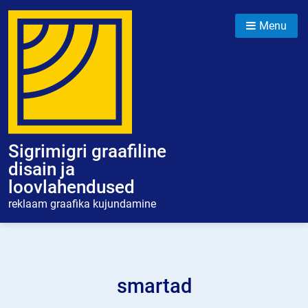
Skip
to
Menu
content
Sigrimigri graafiline
disain ja
loovlahendused
reklaam graafika kujundamine
smartad