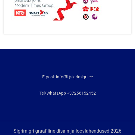
E-post: info(ät)sigrimigri.ee
Tel/WhatsApp +37256152452
Sigrimigri graafiline disain ja loovlahendused 2026