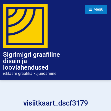
Skip
to
Menu
content
Sigrimigri graafiline
disain ja
loovlahendused
reklaam graafika kujundamine
visiitkaart_dscf3179