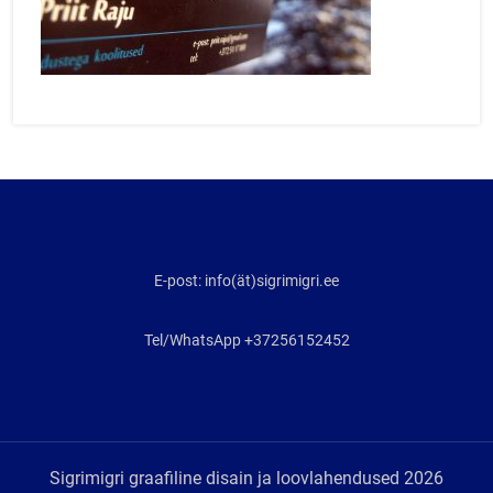
E-post: info(ät)sigrimigri.ee
Tel/WhatsApp +37256152452
Sigrimigri graafiline disain ja loovlahendused 2026