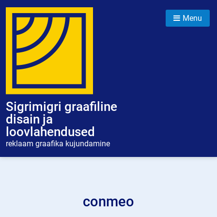
Skip
to
Menu
content
Sigrimigri graafiline
disain ja
loovlahendused
reklaam graafika kujundamine
conmeo