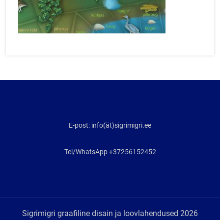
E-post: info(ät)sigrimigri.ee
Tel/WhatsApp +37256152452
Sigrimigri graafiline disain ja loovlahendused 2026