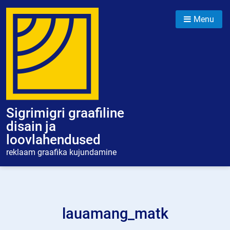
Skip
to
Menu
content
Sigrimigri graafiline
disain ja
loovlahendused
reklaam graafika kujundamine
lauamang_matk