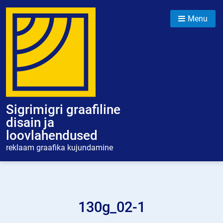
Skip
to
Menu
content
Sigrimigri graafiline
disain ja
loovlahendused
reklaam graafika kujundamine
130g_02-1