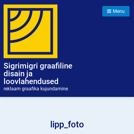
Skip
to
Menu
content
Sigrimigri graafiline
disain ja
loovlahendused
reklaam graafika kujundamine
lipp_foto