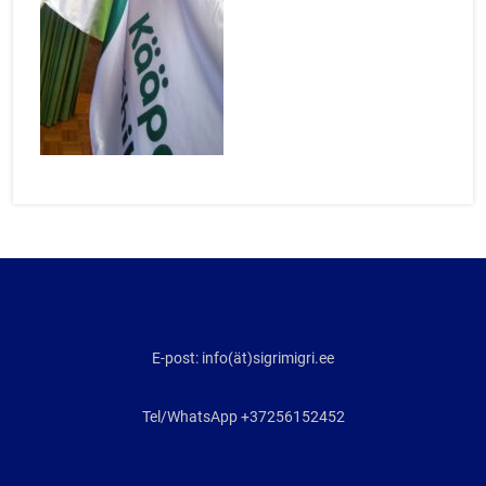
E-post: info(ät)sigrimigri.ee
Tel/WhatsApp +37256152452