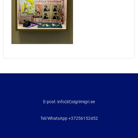
E-post: info(ät)sigrimigri.ee
Tel/WhatsApp +37256152452