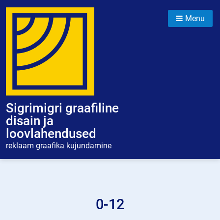
Skip
to
Menu
content
Sigrimigri graafiline
disain ja
loovlahendused
reklaam graafika kujundamine
0-12