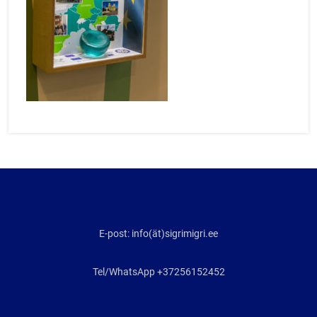
E-post: info(ät)sigrimigri.ee
Tel/WhatsApp +37256152452