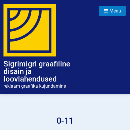
Skip
to
Menu
content
Sigrimigri graafiline
disain ja
loovlahendused
reklaam graafika kujundamine
0-11