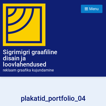
Skip
to
Menu
content
Sigrimigri graafiline
disain ja
loovlahendused
reklaam graafika kujundamine
plakatid_portfolio_04