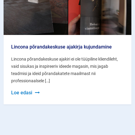
Lincona põrandakeskuse ajakirja kujundamine
Lincona põrandakeskuse ajakiri ei ole tüüpiline kliendileht,
vaid sisukas ja inspireeriv ideede magasin, mis jagab
teadmisi ja ideid põrandakatete maailmast nii
professionaalsele […]
Lincona
Loe edasi
põrandakeskuse
ajakirja
kujundamine