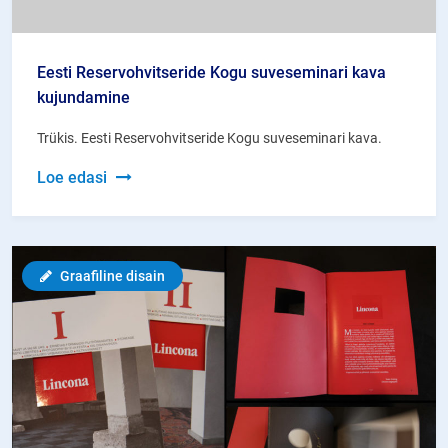
Eesti Reservohvitseride Kogu suveseminari kava
kujundamine
Trükis. Eesti Reservohvitseride Kogu suveseminari kava.
Eesti
Loe edasi
Reservohvitseride
Kogu
suveseminari
Graafiline disain
kava
kujundamine