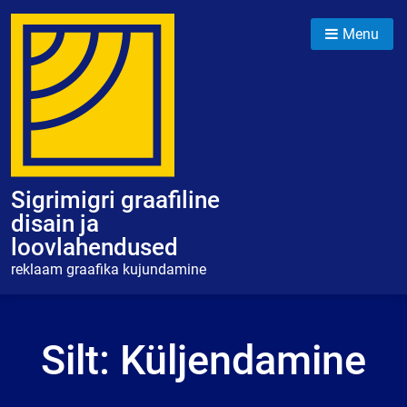
Skip
to
Menu
content
Sigrimigri graafiline
disain ja
loovlahendused
reklaam graafika kujundamine
Silt:
Küljendamine