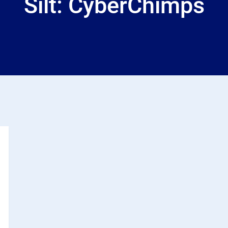
Silt:
CyberChimps