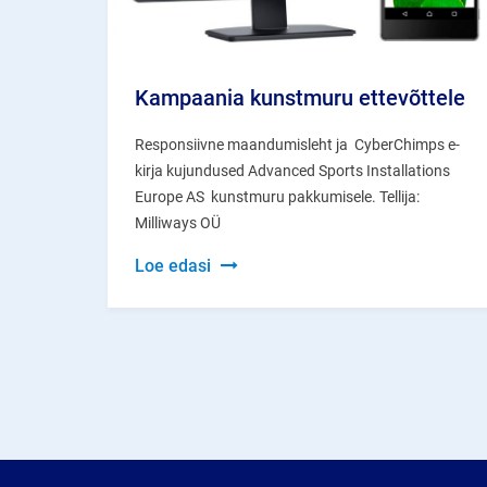
Kampaania kunstmuru ettevõttele
Responsiivne maandumisleht ja CyberChimps e-
kirja kujundused Advanced Sports Installations
Europe AS kunstmuru pakkumisele. Tellija:
Milliways OÜ
Kampaania
Loe edasi
kunstmuru
ettevõttele