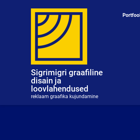
Skip
to
Portfoo
content
Sigrimigri graafiline
disain ja
loovlahendused
reklaam graafika kujundamine