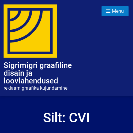
Skip
to
Menu
content
Sigrimigri graafiline
disain ja
loovlahendused
reklaam graafika kujundamine
Silt:
CVI